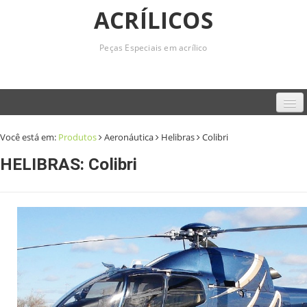
ACRÍLICOS
Peças Especiais em acrílico
Home
Você está em:
Produtos
Aeronáutica
Helibras
Colibri
Empresa
HELIBRAS: Colibri
Produtos
Serviços
Contato