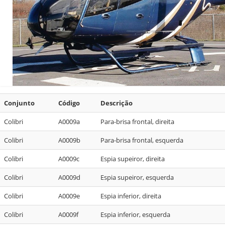
Conjunto
Código
Descrição
Colibri
A0009a
Para-brisa frontal, direita
Colibri
A0009b
Para-brisa frontal, esquerda
Colibri
A0009c
Espia supeiror, direita
Colibri
A0009d
Espia supeiror, esquerda
Colibri
A0009e
Espia inferior, direita
Colibri
A0009f
Espia inferior, esquerda