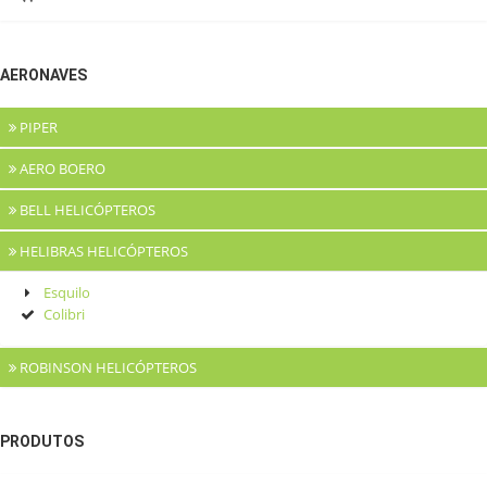
AERONAVES
PIPER
AERO BOERO
Tupi PA-28181 Archer II e III
Seneca PA-28140 e PA-34200
BELL HELICÓPTEROS
AB 115 e AB 115/150
HELIBRAS HELICÓPTEROS
Jet Ranger 206 Séries
Esquilo
Colibri
ROBINSON HELICÓPTEROS
Robinson R22
Robinson R44
PRODUTOS