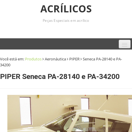
ACRÍLICOS
Peças Especiais em acrílico
Home
Você está em:
Produtos
Aeronáutica
PIPER
Seneca PA-28140 e PA-
34200
Empresa
PIPER Seneca PA-28140 e PA-34200
Produtos
Serviços
Contato