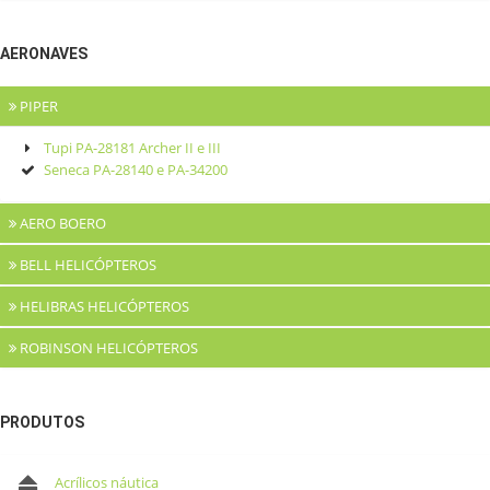
AERONAVES
PIPER
Tupi PA-28181 Archer II e III
Seneca PA-28140 e PA-34200
AERO BOERO
BELL HELICÓPTEROS
AB 115 e AB 115/150
HELIBRAS HELICÓPTEROS
Jet Ranger 206 Séries
ROBINSON HELICÓPTEROS
Esquilo
Colibri
Robinson R22
Robinson R44
PRODUTOS
Acrílicos náutica