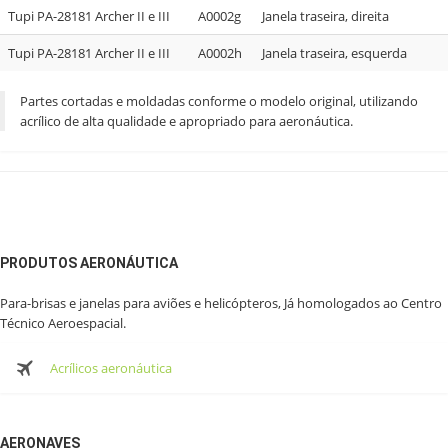
Tupi PA-28181 Archer II e III
A0002g
Janela traseira, direita
Tupi PA-28181 Archer II e III
A0002h
Janela traseira, esquerda
Partes cortadas e moldadas conforme o modelo original, utilizando
acrílico de alta qualidade e apropriado para aeronáutica.
PRODUTOS AERONÁUTICA
Para-brisas e janelas para aviões e helicópteros, Já homologados ao Centro
Técnico Aeroespacial.
Acrílicos aeronáutica
AERONAVES