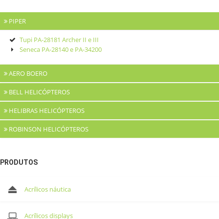
PIPER
Tupi PA-28181 Archer II e III
Seneca PA-28140 e PA-34200
AERO BOERO
BELL HELICÓPTEROS
AB 115 e AB 115/150
HELIBRAS HELICÓPTEROS
Jet Ranger 206 Séries
ROBINSON HELICÓPTEROS
Esquilo
Colibri
Robinson R22
Robinson R44
PRODUTOS
Acrílicos náutica
Acrílicos displays