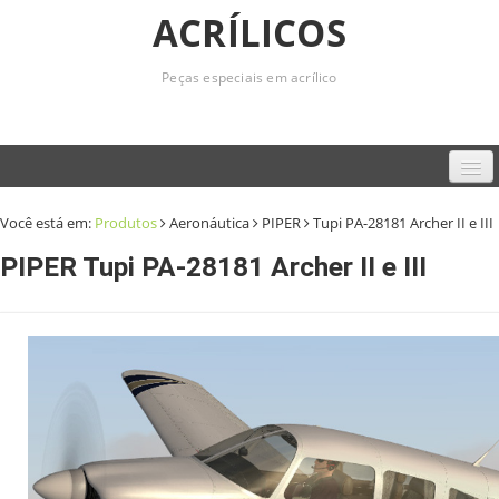
ACRÍLICOS
Peças especiais em acrílico
Home
Você está em:
Produtos
Aeronáutica
PIPER
Tupi PA-28181 Archer II e III
Empresa
PIPER Tupi PA-28181 Archer II e III
Produtos
Serviços
Contato