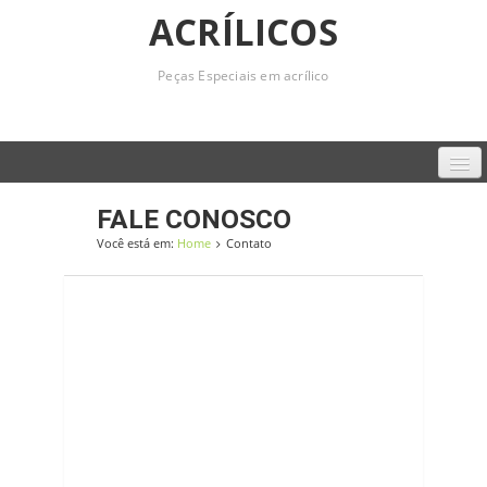
ACRÍLICOS
Peças Especiais em acrílico
Home
FALE CONOSCO
Você está em:
Home
Contato
Empresa
Produtos
Serviços
Contato