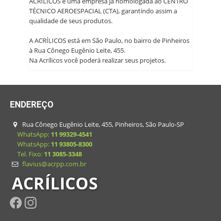
ACRÍLICOS é uma empresa já homologada ao CENTRO
TÉCNICO AEROESPACIAL (CTA), garantindo assim a
qualidade de seus produtos.
A ACRÍLICOS está em São Paulo, no bairro de Pinheiros
à Rua Cônego Eugênio Leite, 455.
Na Acrílicos você poderá realizar seus projetos.
ENDEREÇO
Rua Cônego Eugênio Leite, 455, Pinheiros, São Paulo-SP
WhatsApp:
11 99329-4541
WhatsApp:
11 93805-8300
Tel. Fixo:
11 3085-3348
flavius@acrpp.com.br
ACRÍLICOS