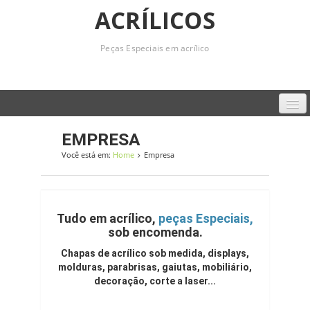
ACRÍLICOS
Peças Especiais em acrílico
Home
EMPRESA
Você está em:
Home
Empresa
Empresa
Produtos
Serviços
Tudo em acrílico,
peças Especiais,
sob encomenda.
Contato
Chapas de acrílico sob medida, displays,
molduras, parabrisas, gaiutas, mobiliário,
decoração, corte a laser...