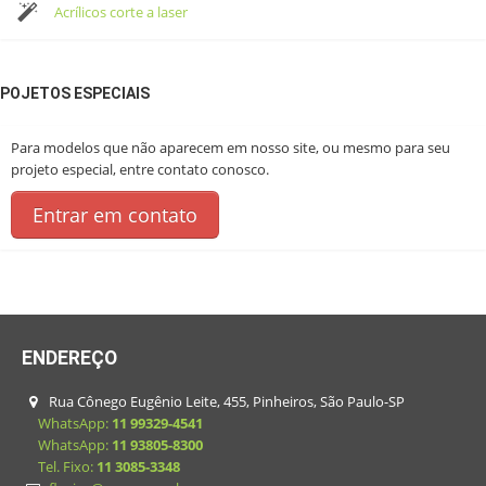
Acrílicos corte a laser
POJETOS ESPECIAIS
Para modelos que não aparecem em nosso site, ou mesmo para seu
projeto especial, entre contato conosco.
Entrar em contato
ENDEREÇO
Rua Cônego Eugênio Leite, 455, Pinheiros, São Paulo-SP
WhatsApp:
11 99329-4541
WhatsApp:
11 93805-8300
Tel. Fixo:
11 3085-3348