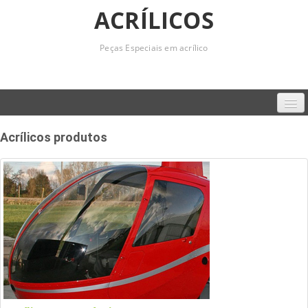
ACRÍLICOS
Peças Especiais em acrílico
Home
Acrílicos produtos
Empresa
Produtos
Serviços
Contato